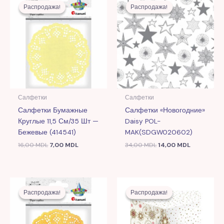
цена
цена:
цена
цена:
Распродажа!
Распродажа!
Распродажа!
Распродажа!
составляла
7,00 MDL.
составляла
14,00 MDL
16,00 MDL.
34,00 MDL.
Салфетки
Салфетки
Салфетки Бумажные
Салфетки «Новогодние»
Круглые 11,5 См/35 Шт —
Daisy POL-
Бежевые (414541)
MAK(SDGW020602)
16,00
MDL
7,00
MDL
34,00
MDL
14,00
MDL
Первоначальная
Текущая
Первоначальная
Текущая
цена
цена:
цена
цена:
Распродажа!
Распродажа!
Распродажа!
Распродажа!
составляла
12,00 MDL.
составляла
21,00 MDL.
26,00 MDL.
53,00 MDL.