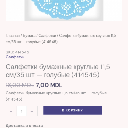
Первоначальная
Текущая
Количество
Главная
/
Бумага
/
Салфетки
/ Салфетки бумажные круглые 11,5
цена
цена:
товара
см/35 шт — голубые (414545)
составляла
7,00 MDL.
Салфетки
SKU: 414545
16,00 MDL.
бумажные
Салфетки
круглые
Салфетки бумажные круглые 11,5
11,5
см/35 шт — голубые (414545)
см/35
шт
16,00
MDL
7,00
MDL
-
голубые
Салфетки бумажные круглые 11,5 см/35 шт — голубые
(414545)
(414545)
-
+
В КОРЗИНУ
Доставка и оплата