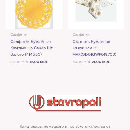
Салфетки
Салфетки
Салфетки Бумажные
Скатерть Бумажная
Круглые 11,5 См/35 Шт —
120х180см POL-
Золото (414550)
MAK(OD01GWP019703)
26,00
MDL
12,00
MDL
53,00
MDL
21,00
MDL
Канцтовары немецкого и польского качества от