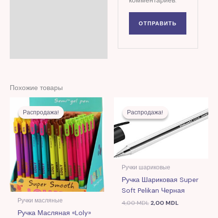
Похожие товары
Первоначальная
Текущая
Первоначальная
Текущая
цена
цена:
цена
цена:
Распродажа!
Распродажа!
Распродажа!
Распродажа!
составляла
7,00 MDL.
составляла
2,00 MDL.
17,00 MDL.
4,00 MDL.
Ручки шариковые
Ручка Шариковая Super
Soft Pelikan Черная
Ручки масляные
4,00
MDL
2,00
MDL
Ручка Масляная «Loly»