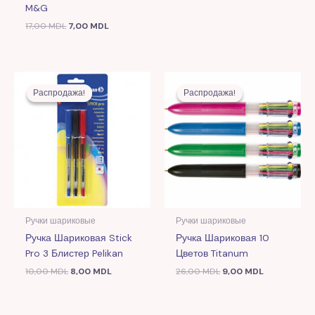
M&G
17,00
MDL
7,00
MDL
Первоначальная
Текущая
Первоначальная
Текущая
цена
цена:
цена
цена:
Распродажа!
Распродажа!
Распродажа!
Распродажа!
составляла
8,00 MDL.
составляла
9,00 MDL.
10,00 MDL.
26,00 MDL.
Ручки шариковые
Ручки шариковые
Ручка Шариковая Stick
Ручка Шариковая 10
Pro 3 Блистер Pelikan
Цветов Titanum
10,00
MDL
8,00
MDL
26,00
MDL
9,00
MDL