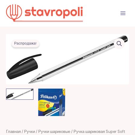
Перейти
к
содержимому
Распродажа!
Первоначальная
Текущая
Количество
Главная
/
Ручки
/
Ручки шариковые
/ Ручка шариковая Super Soft