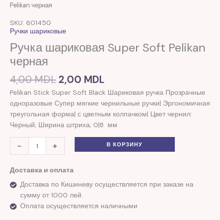
цена
цена:
товара
Pelikan черная
составляла
2,00 MDL.
Ручка
SKU: 601450
4,00 MDL.
шариковая
Ручки шариковые
Super
Ручка шариковая Super Soft Pelikan
Soft
черная
Pelikan
черная
4,00
MDL
2,00
MDL
Pelikan Stick Super Soft Black Шариковая ручка Прозрачные
одноразовые Супер мягкие чернильные ручки| Эргономичная
треугольная форма| с цветным колпачком| Цвет чернил:
Черный; Ширина штриха; 0|8 мм
-
+
В КОРЗИНУ
Доставка и оплата
Доставка по Кишиневу осуществляется при заказе на
сумму от 1000 лей.
Оплата осуществляется наличными