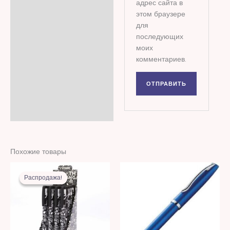
адрес сайта в
этом браузере
для
последующих
моих
комментариев.
Похожие товары
Первоначальная
Текущая
цена
цена:
Распродажа!
Распродажа!
составляла
6,00 MDL.
17,00 MDL.