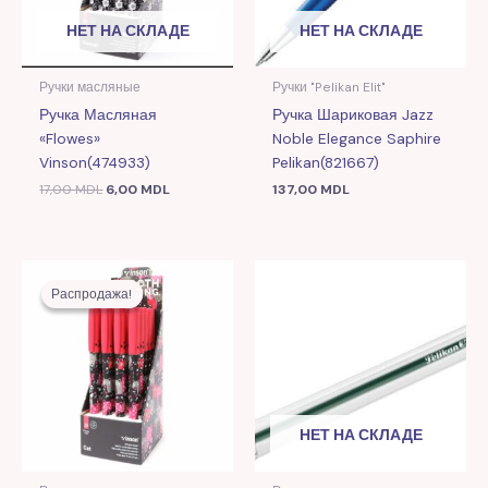
НЕТ НА СКЛАДЕ
НЕТ НА СКЛАДЕ
Ручки масляные
Ручки "Pelikan Elit"
Ручка Масляная
Ручка Шариковая Jazz
«Flowes»
Noble Elegance Saphire
Vinson(474933)
Pelikan(821667)
17,00
MDL
6,00
MDL
137,00
MDL
Первоначальная
Текущая
цена
цена:
Распродажа!
Распродажа!
составляла
6,00 MDL.
17,00 MDL.
НЕТ НА СКЛАДЕ