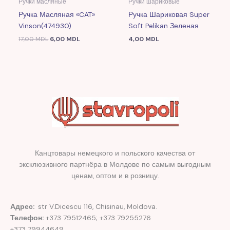
Ручки масляные
Ручки шариковые
Ручка Масляная «CAT»
Ручка Шариковая Super
Vinson(474930)
Soft Pelikan Зеленая
17,00
MDL
6,00
MDL
4,00
MDL
Канцтовары немецкого и польского качества от
эксклюзивного партнёра в Молдове по самым выгодным
ценам, оптом и в розницу.
Адрес:
str V.Dicescu 116, Chisinau, Moldova.
Телефон:
+373 79512465; +373 79255276
+373 79944649