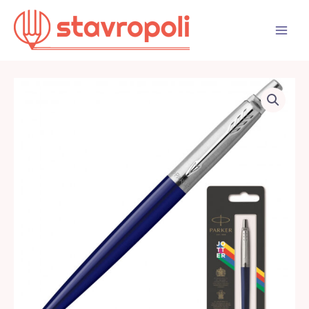
Перейти
к
содержимому