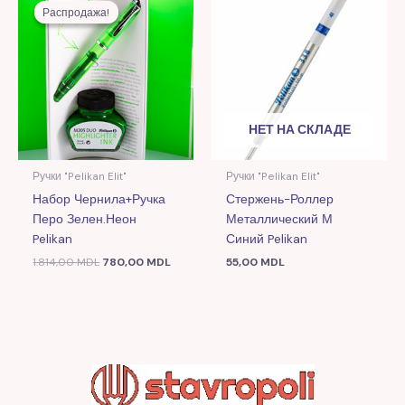
цена
цена:
Распродажа!
Распродажа!
составляла
780,00 MDL.
1.814,00 MDL.
НЕТ НА СКЛАДЕ
Ручки "Pelikan Elit"
Ручки "Pelikan Elit"
Набор Чернила+ручка
Стержень-Роллер
Перо Зелен.неон
Металлический М
Pelikan
Синий Pelikan
1.814,00
MDL
780,00
MDL
55,00
MDL