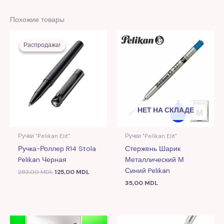
Похожие товары
Первоначальная
Текущая
цена
цена:
Распродажа!
Распродажа!
составляла
125,00 MDL.
283,00 MDL.
НЕТ НА СКЛАДЕ
Ручки "Pelikan Elit"
Ручки "Pelikan Elit"
Ручка-Роллер R14 Stola
Стержень Шарик
Pelikan Черная
Металлический М
Синий Pelikan
283,00
MDL
125,00
MDL
35,00
MDL
Первоначальная
Текущая