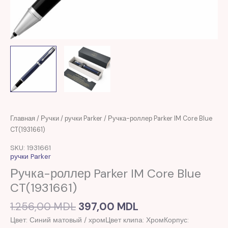
Первоначальная
Текущая
Главная
/
Ручки
/
ручки Parker
/ Ручка-роллер Parker IM Core Blue
цена
цена:
CT(1931661)
составляла
397,00 MDL.
SKU: 1931661
1.256,00 MDL.
ручки Parker
Ручка-роллер Parker IM Core Blue
CT(1931661)
1.256,00
MDL
397,00
MDL
Цвет: Синий матовый / хромЦвет клипа: ХромКорпус: