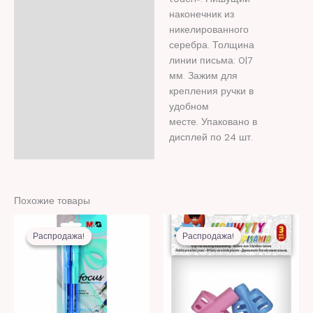
наконечник из
никелированного
серебра. Толщина
линии письма: 0|7
мм. Зажим для
крепления ручки в
удобном
месте. Упаковано в
дисплей по 24 шт.
Похожие товары
Первоначальная
Текущая
Первоначальная
Текущая
цена
цена:
цена
цена:
Распродажа!
Распродажа!
Распродажа!
Распродажа!
составляла
9,00 MDL.
составляла
21,00 MDL.
22,00 MDL.
61,00 MDL.