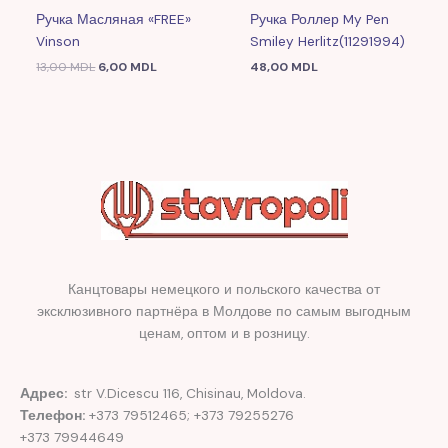
Ручка Масляная «FREE»
Ручка Роллер My Pen
Vinson
Smiley Herlitz(11291994)
13,00
MDL
6,00
MDL
48,00
MDL
Канцтовары немецкого и польского качества от
эксклюзивного партнёра в Молдове по самым выгодным
ценам, оптом и в розницу.
Адрес:
str V.Dicescu 116, Chisinau, Moldova.
Телефон:
+373 79512465; +373 79255276
+373 79944649