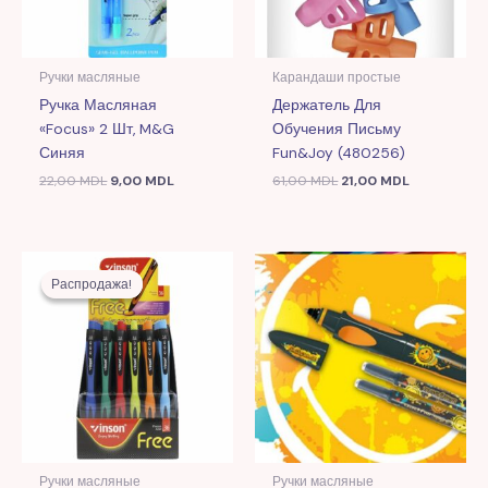
Ручки масляные
Карандаши простые
Ручка Масляная
Держатель Для
«Focus» 2 Шт, M&G
Обучения Письму
Синяя
Fun&Joy (480256)
22,00
MDL
9,00
MDL
61,00
MDL
21,00
MDL
Первоначальная
Текущая
цена
цена:
Распродажа!
Распродажа!
составляла
6,00 MDL.
13,00 MDL.
Ручки масляные
Ручки масляные