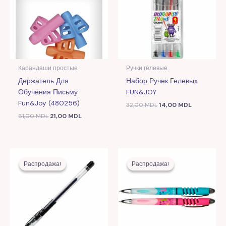
Карандаши простые
Ручки гелевые
Держатель Для
Набор Ручек Гелевых
Обучения Письму
FUN&JOY
Fun&Joy (480256)
32,00
MDL
14,00
MDL
61,00
MDL
21,00
MDL
Первоначальная
Текущая
Первоначальная
Текущая
цена
цена:
цена
цена:
Распродажа!
Распродажа!
Распродажа!
Распродажа!
составляла
4,00 MDL.
составляла
5,00 MDL.
10,00 MDL.
14,00 MDL.