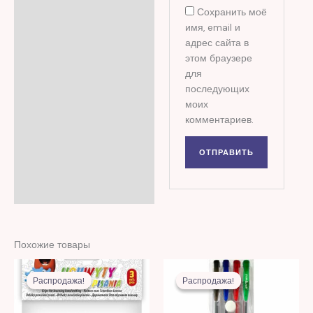
Сохранить моё
имя, email и
адрес сайта в
этом браузере
для
последующих
моих
комментариев.
Похожие товары
Первоначальная
Текущая
Первоначальная
Текущая
цена
цена:
цена
цена:
Распродажа!
Распродажа!
Распродажа!
Распродажа!
составляла
21,00 MDL.
составляла
14,00 MDL.
61,00 MDL.
32,00 MDL.