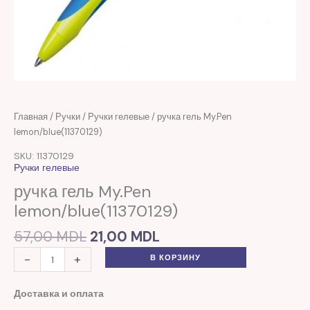
Первоначальная
Текущая
Количество
Главная
/
Ручки
/
Ручки гелевые
/ ручка гель My.Pen
цена
цена:
товара
lemon/blue(11370129)
составляла
21,00 MDL.
ручка
SKU: 11370129
57,00 MDL.
гель
Ручки гелевые
My.Pen
ручка гель My.Pen
lemon/blue(11370129)
lemon/blue(11370129)
57,00
MDL
21,00
MDL
-
+
В КОРЗИНУ
Доставка и оплата