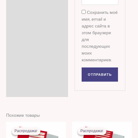
Сохранить моё
имя, email и
адрес сайта в
этом браузере
для
последующих
моих
комментариев.
Похожие товары
Первоначальная
Текущая
Первоначальная
Текущая
цена
цена:
цена
цена:
Распродажа!
Распродажа!
Распродажа!
Распродажа!
составляла
10,00 MDL.
составляла
13,00 MDL.