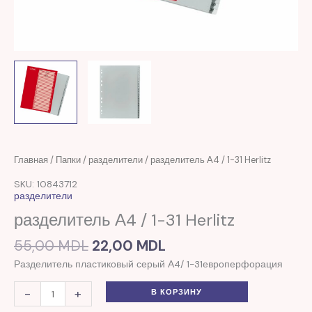
Первоначальная
Текущая
Количество
Главная
/
Папки
/
разделители
/ разделитель А4 / 1-31 Herlitz
цена
цена:
товара
SKU: 10843712
составляла
22,00 MDL.
разделитель
разделители
55,00 MDL.
А4
разделитель А4 / 1-31 Herlitz
/
1-
55,00
MDL
22,00
MDL
31
Разделитель пластиковый серый А4/ 1-31европерфорация
Herlitz
-
+
В КОРЗИНУ