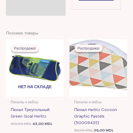
Похожие товары
Первоначальная
Текущая
Первоначальная
Текущая
цена
цена:
цена
цена:
Распродажа!
Распродажа!
Распродажа!
Распродажа!
составляла
43,00 MDL.
составляла
36,00 MDL
100,00 MDL.
82,00 MDL.
НЕТ НА СКЛАДЕ
Пеналы и кейсы
Пеналы и кейсы
Пенал Треугольный
Пенал Herlitz Cocoon
Green Goal Herlitz
Graphic Pastels
(50009435)
100,00
MDL
43,00
MDL
82,00
MDL
36,00
MDL