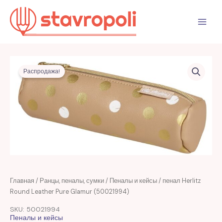
Перейти
к
содержимому
Распродажа!
Первоначальная
Текущая
Главная
/
Ранцы, пеналы, сумки
/
Пеналы и кейсы
/ пенал Herlitz
цена
цена:
Round Leather Pure Glamur (50021994)
составляла
49,00 MDL.
SKU: 50021994
101,00 MDL.
Пеналы и кейсы