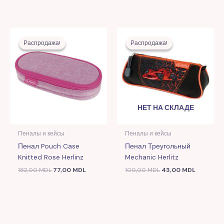
Первоначальная
Текущая
Первоначальная
Текущая
цена
цена:
цена
цена:
Распродажа!
Распродажа!
Распродажа!
Распродажа!
составляла
77,00 MDL.
составляла
43,00 MD
182,00 MDL.
100,00 MDL.
НЕТ НА СКЛАДЕ
Пеналы и кейсы
Пеналы и кейсы
Пенал Pouch Case
Пенал Треугольный
Knitted Rose Herlinz
Mechanic Herlitz
182,00
MDL
77,00
MDL
100,00
MDL
43,00
MDL