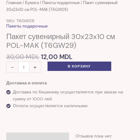
Первоначальная
Текущая
Количество
Главная
/
Бумага
/
Пакеты подарочные
/ Пакет сувенирный
цена
цена:
товара
30x23x10 см POL-MAK (T6GW29)
составляла
12,00 MDL.
Пакет
SKU: T6GW29
30,00 MDL.
сувенирный
Пакеты подарочные
30x23x10
Пакет сувенирный 30x23x10 см
см
POL-MAK (T6GW29)
POL-
MAK
30,00
MDL
12,00
MDL
(T6GW29)
-
+
В КОРЗИНУ
Доставка и оплата
Доставка по Кишиневу осуществляется при заказе на
сумму от 1000 лей.
Оплата осуществляется наличными
Отзывов пока нет.
Отзывы (0)