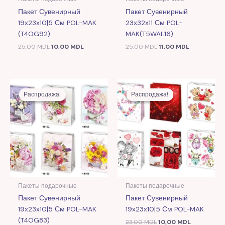
Пакет Сувенирный
Пакет Сувенирный
19x23x10|5 См POL-MAK
23х32х11 См POL-
(T4OG92)
MAK(T5WAL16)
25,00
MDL
10,00
MDL
25,00
MDL
11,00
MDL
Первоначальная
Текущая
Первоначальная
Текущая
цена
цена:
цена
цена:
Распродажа!
Распродажа!
Распродажа!
Распродажа!
составляла
10,00 MDL.
составляла
10,00 MDL.
25,00 MDL.
23,00 MDL.
Пакеты подарочные
Пакеты подарочные
Пакет Сувенирный
Пакет Сувенирный
19x23x10|5 См POL-MAK
19x23x10|5 См POL-MAK
(T4OG83)
23,00
MDL
10,00
MDL