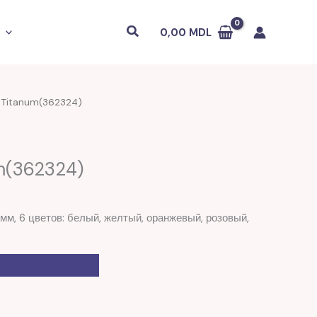
Поиск
0,00
MDL
X Titanum(362324)
m(362324)
м, 6 цветов: белый, желтый, оранжевый, розовый,