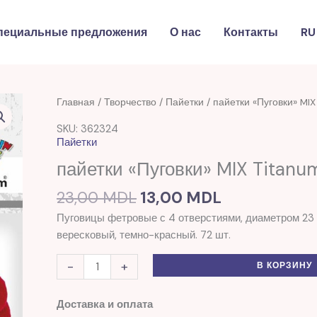
пециальные предложения
О нас
Контакты
RU
Первоначальная
Текущая
Количество
Главная
/
Творчество
/
Пайетки
/ пайетки «Пуговки» MI
цена
цена:
товара
SKU: 362324
составляла
13,00 MDL.
пайетки
Пайетки
23,00 MDL.
"Пуговки"
пайетки «Пуговки» MIX Titanu
MIX
Titanum(362324)
23,00
MDL
13,00
MDL
Пуговицы фетровые с 4 отверстиями, диаметром 23 м
вересковый, темно-красный. 72 шт.
-
+
В КОРЗИНУ
Доставка и оплата