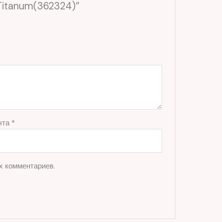
 Titanum(362324)”
чта
*
х комментариев.