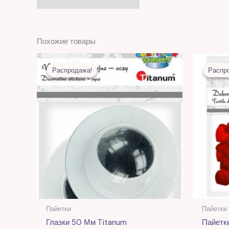
Похожие товары
Первоначальная
Текущая
цена
цена:
Распродажа!
Распродажа!
Распр
Распр
составляла
12,00 MDL.
29,00 MDL.
Пайетки
Пайетки
Глазки 50 Мм Titanum
Пайетк