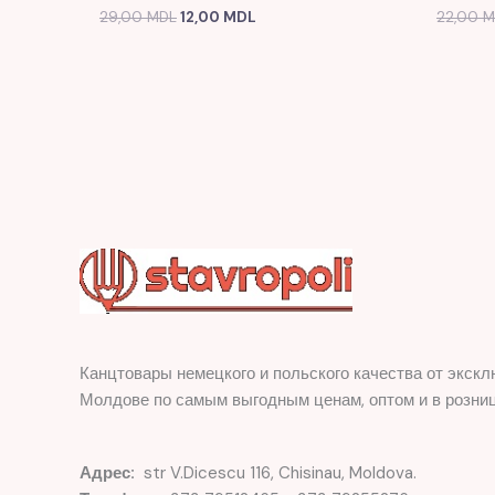
29,00
MDL
12,00
MDL
22,00
M
Канцтовары немецкого и польского качества от экскл
Молдове по самым выгодным ценам, оптом и в розниц
Адрес:
str V.Dicescu 116, Chisinau, Moldova.