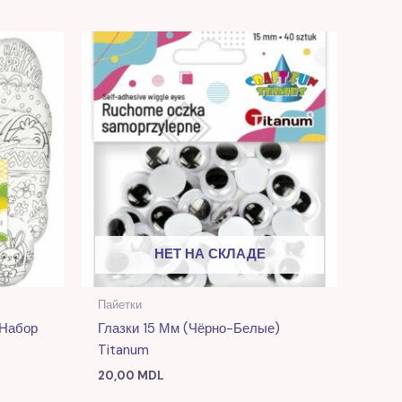
я
ая
 MDL.
НЕТ НА СКЛАДЕ
Пайетки
 Набор
Глазки 15 Мм (чёрно-Белые)
Titanum
20,00
MDL