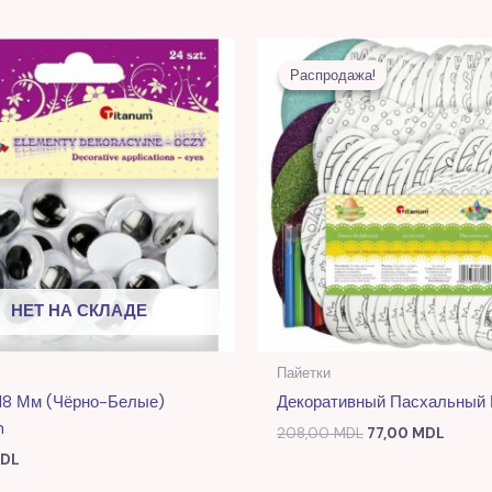
Первоначальна
Текущ
цена
цена:
Распродажа!
Распродажа!
составляла
77,00
208,00 MDL.
НЕТ НА СКЛАДЕ
Пайетки
 18 Мм (чёрно-Белые)
Декоративный Пасхальный
m
208,00
MDL
77,00
MDL
DL