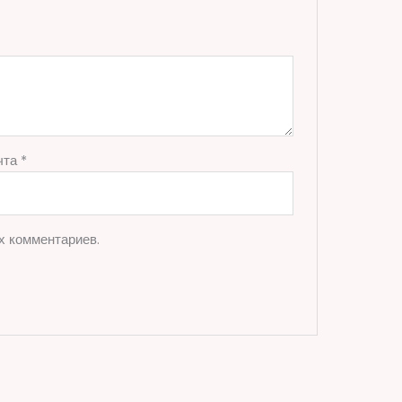
чта
*
х комментариев.