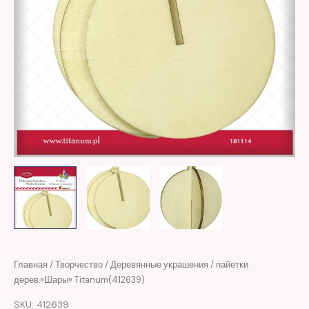
Первоначальная
Текущая
Количество
Главная
/
Творчество
/
Деревянные украшения
/ пайетки
цена
цена:
товара
дерев.»Шары» Titanum(412639)
составляла
22,00 MDL.
пайетки
SKU: 412639