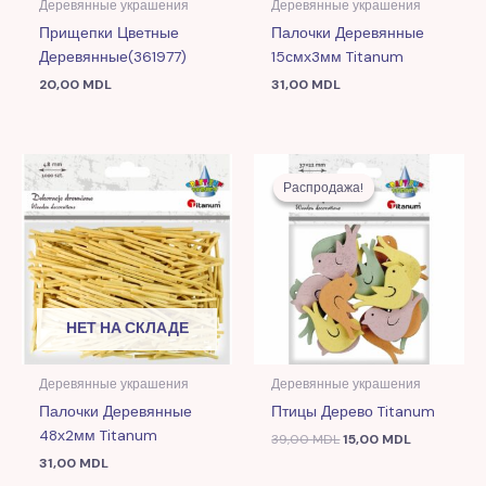
Деревянные украшения
Деревянные украшения
Прищепки Цветные
Палочки Деревянные
Деревянные(361977)
15смх3мм Titanum
20,00
MDL
31,00
MDL
Первоначальная
Текущая
цена
цена:
Распродажа!
Распродажа!
составляла
15,00 MDL.
39,00 MDL.
НЕТ НА СКЛАДЕ
Деревянные украшения
Деревянные украшения
Палочки Деревянные
Птицы Дерево Titanum
48х2мм Titanum
39,00
MDL
15,00
MDL
31,00
MDL