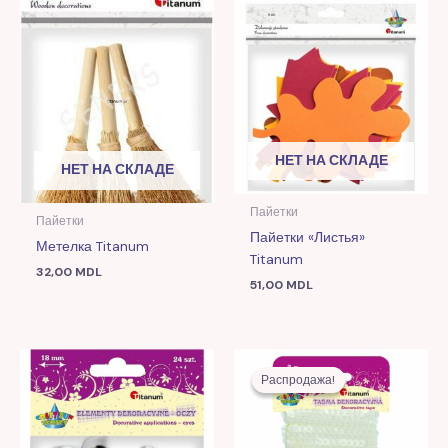
НЕТ НА СКЛАДЕ
НЕТ НА СКЛАДЕ
Пайетки
Пайетки
Пайетки «Листья»
Метелка Titanum
Titanum
32,00
MDL
51,00
MDL
Первоначальная
Текущая
цена
цена:
Распродажа!
Распродажа!
составляла
6,00 MDL.
10,00 MDL.