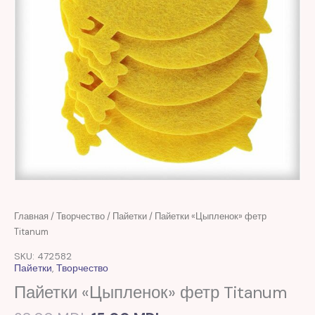
Первоначальная
Текущая
Количество
Главная
/
Творчество
/
Пайетки
/ Пайетки «Цыпленок» фетр
цена
цена:
товара
Titanum
составляла
15,00 MDL.
Пайетки
SKU: 472582
38,00 MDL.
"Цыпленок"
Пайетки
,
Творчество
фетр
Пайетки «Цыпленок» фетр Titanum
Titanum