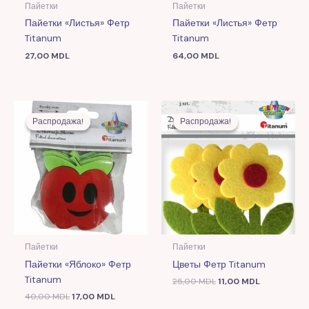
Пайетки
Пайетки
Пайетки «Листья» Фетр
Пайетки «Листья» Фетр
Titanum
Titanum
27,00
MDL
64,00
MDL
Первоначальная
Текущая
Первоначальная
Текущая
цена
цена:
цена
цена:
Распродажа!
Распродажа!
Распродажа!
Распродажа!
составляла
17,00 MDL.
составляла
11,00 MDL.
40,00 MDL.
25,00 MDL.
Пайетки
Пайетки
Пайетки «Яблоко» Фетр
Цветы Фетр Titanum
Titanum
25,00
MDL
11,00
MDL
40,00
MDL
17,00
MDL