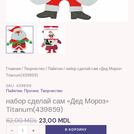
Первоначальная
Текущая
Количество
Главная
/
Творчество
/
Пайетки
/ набор сделай сам «Дед Мороз»
цена
цена:
товара
Titanum(439859)
составляла
23,00 MDL.
набор
SKU: 439859
62,00 MDL.
сделай
Пайетки
,
Прочее
,
Творчество
сам
набор сделай сам «Дед Мороз»
"Дед
Titanum(439859)
Мороз"
Titanum(439859)
62,00
MDL
23,00
MDL
-
+
В КОРЗИНУ