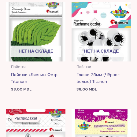
НЕТ НА СКЛАДЕ
НЕТ НА СКЛАДЕ
Пайетки
Пайетки
Пайетки «Листья» Фетр
Глазки 25мм (чёрно-
Titanum
Белые) Titanum
38,00
MDL
38,00
MDL
Первоначальная
Текущая
цена
цена:
Распродажа!
Распродажа!
составляла
15,00 MDL.
30,00 MDL.