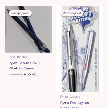
Первоначальная
Текущая
Первоначальная
Текущая
цена
цена:
цена
цена:
Распродажа!
Распродажа!
Распродажа!
Распродажа!
составляла
9,00 MDL.
составляла
22,00 MDL.
14,00 MDL.
57,00 MDL.
Ручки гелевые
Ручка Гелевая M&G
«Sketch» Синяя
14,00
MDL
9,00
MDL
Ручки гелевые
Ручка Гель My.pen