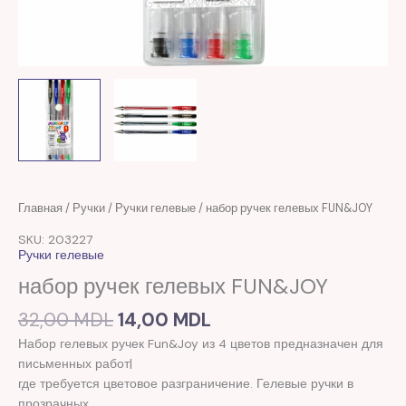
Первоначальная
Текущая
Количество
Главная
/
Ручки
/
Ручки гелевые
/ набор ручек гелевых FUN&JOY
цена
цена:
товара
SKU: 203227
составляла
14,00 MDL.
набор
Ручки гелевые
32,00 MDL.
ручек
набор ручек гелевых FUN&JOY
гелевых
FUN&JOY
32,00
MDL
14,00
MDL
Набор гелевых ручек Fun&Joy из 4 цветов предназначен для
письменных работ|
где требуется цветовое разграничение. Гелевые ручки в
прозрачных