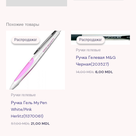
Похожие товары
Первоначальная
Текущая
Первоначальная
Текущая
цена
цена:
цена
цена:
Распродажа!
Распродажа!
Распродажа!
Распродажа!
составляла
21,00 MDL.
составляла
6,00 MDL.
57,00 MDL.
14,00 MDL.
Ручки гелевые
Ручка Гелевая M&G
Черная(203527)
14,00
MDL
6,00
MDL
Ручки гелевые
Ручка Гель My.pen
White/pink
Herlitz(11370061)
57,00
MDL
21,00
MDL