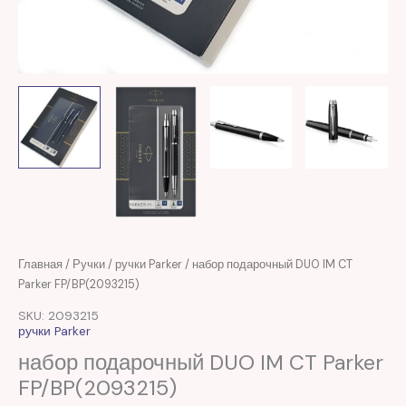
Первоначальная
Текущая
Главная
/
Ручки
/
ручки Parker
/ набор подарочный DUO IM CT
цена
цена:
Parker FP/BP(2093215)
составляла
670,00 MDL.
SKU: 2093215
2.122,00 MDL.
ручки Parker
набор подарочный DUO IM CT Parker
FP/BP(2093215)