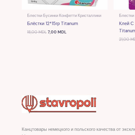
Блестки Бусинки Конфетти Кристаллики
Блестки
Блёстки 12*15гр Titanum
Клей С
Titanu
18,00
MDL
7,00
MDL
21,00
M
Канцтовары немецкого и польского качества от экскл