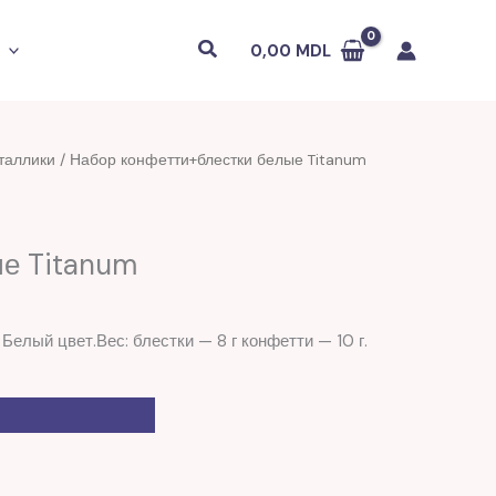
Поиск
0,00
MDL
таллики
/ Набор конфетти+блестки белые Titanum
ые Titanum
 Белый цвет.Вес: блестки — 8 г конфетти — 10 г.