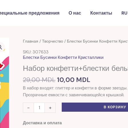
пециальные предложения
О нас
Контакты
RU
Первоначальная
Текущая
Количество
Главная
/
Творчество
/
Блестки Бусинки Конфетти Крис
цена
цена:
товара
SKU: 307633
составляла
10,00 MDL.
Набор
Блестки Бусинки Конфетти Кристаллики
29,00 MDL.
конфетти+блестки
Набор конфетти+блестки бел
белые
Titanum
29,00
MDL
10,00
MDL
В набор входят: глиттер и конфетти в форме звезды.
Прозрачные емкости с завинчивающейся крышкой.
-
+
В КОРЗИНУ
Доставка и оплата