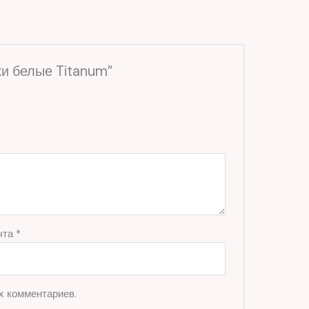
ки белые Titanum”
чта
*
х комментариев.