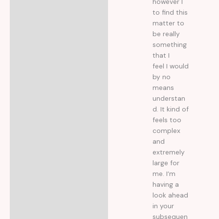
however I
to find this
matter to
be really
something
that I
feel I would
by no
means
understan
d. It kind of
feels too
complex
and
extremely
large for
me. I’m
having a
look ahead
in your
subsequen