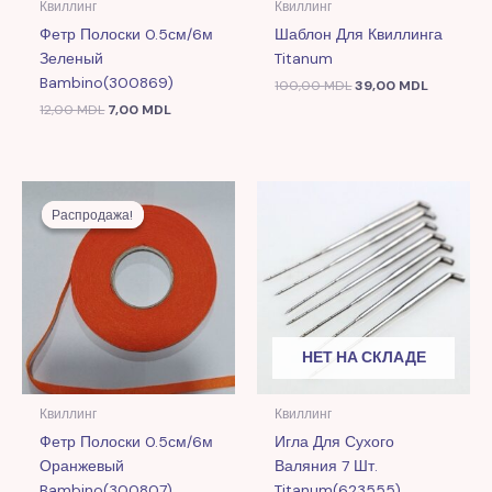
Квиллинг
Квиллинг
Фетр Полоски 0.5см/6м
Шаблон Для Квиллинга
Зеленый
Titanum
Bambino(300869)
100,00
MDL
39,00
MDL
12,00
MDL
7,00
MDL
Первоначальная
Текущая
цена
цена:
Распродажа!
Распродажа!
составляла
7,00 MDL.
12,00 MDL.
НЕТ НА СКЛАДЕ
Квиллинг
Квиллинг
Фетр Полоски 0.5см/6м
Игла Для Сухого
Оранжевый
Валяния 7 Шт.
Bambino(300807)
Titanum(623555)