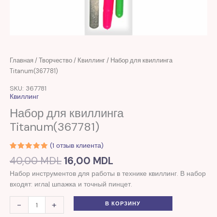
Первоначальная
Текущая
Количество
Главная
/
Творчество
/
Квиллинг
/ Набор для квиллинга
цена
цена:
товара
Titanum(367781)
составляла
16,00 MDL.
Набор
SKU: 367781
40,00 MDL.
для
Квиллинг
квиллинга
Набор для квиллинга
Titanum(367781)
Titanum(367781)
(
1
отзыв клиента)
Рейтинг
1
40,00
MDL
16,00
MDL
5.00
из 5
на основе
Набор инструментов для работы в технике квиллинг. В набор
опроса
пользователя
входят: игла| шпажка и точный пинцет.
-
+
В КОРЗИНУ