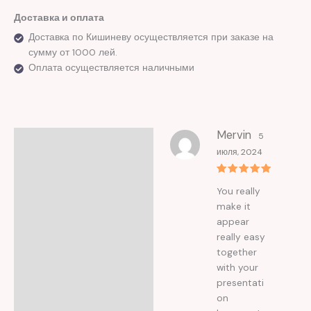
Доставка и оплата
Доставка по Кишиневу осуществляется при заказе на
сумму от 1000 лей.
Оплата осуществляется наличными
Mervin
5
Отзывы (1)
июля, 2024
Оценка
5
You really
из 5
make it
appear
really easy
together
with your
presentati
on