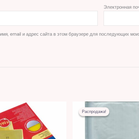
Электронная по
имя, email и адрес сайта в этом браузере для последующих мои
Первоначальная
Текуща
цена
цена:
Распродажа!
Распродажа!
составляла
28,00 
74,00 MDL.