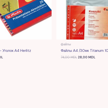
файлы
 Уголок А4 Herlitz
Файлы А4 /30мк Titanum 1
DL
74,00
MDL
28,00
MDL