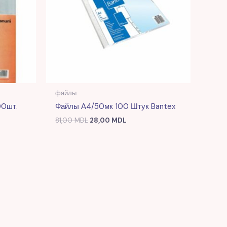
файлы
00шт.
Файлы А4/50мк 100 Штук Bantex
81,00
MDL
28,00
MDL