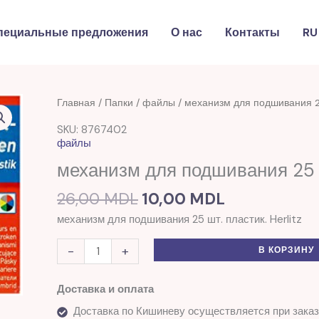
пециальные предложения
О нас
Контакты
RU
Первоначальная
Текущая
Количество
Главная
/
Папки
/
файлы
/ механизм для подшивания 25
цена
цена:
товара
SKU: 8767402
составляла
10,00 MDL.
механизм
файлы
26,00 MDL.
для
механизм для подшивания 25 ш
подшивания
25
26,00
MDL
10,00
MDL
шт.
механизм для подшивания 25 шт. пластик. Herlitz
Herlitz
-
+
В КОРЗИНУ
Доставка и оплата
Доставка по Кишиневу осуществляется при заказ