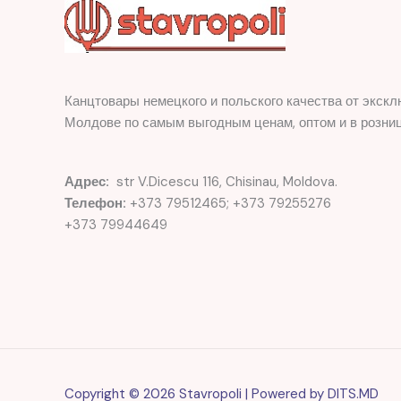
Канцтовары немецкого и польского качества от экскл
Молдове по самым выгодным ценам, оптом и в розниц
Адрес:
str V.Dicescu 116, Chisinau, Moldova.
Телефон:
+373 79512465; +373 79255276
+373 79944649
Copyright © 2026 Stavropoli | Powered by
DITS.MD