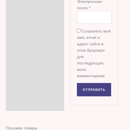
Электронная
почта
*
Сохранить моё
имя, email и
адрес сайта в
этом браузере
для
последующих
моих
комментариев.
Похожие товары