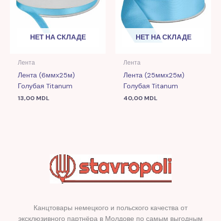
НЕТ НА СКЛАДЕ
НЕТ НА СКЛАДЕ
Лента
Лента
Лента (6ммх25м)
Лента (25ммх25м)
Голубая Titanum
Голубая Titanum
13,00
MDL
40,00
MDL
Канцтовары немецкого и польского качества от
эксклюзивного партнёра в Молдове по самым выгодным