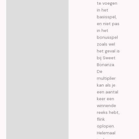
te voegen
in het
basisspel,
en niet pas
in het
bonusspel
zoals wel
het geval is
bij Sweet
Bonanza.
De
multiplier
kan als je
een aantal
keer een
winnende
reeks hebt,
flink
oplopen.
Helemaal