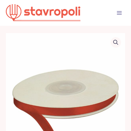
Перейти
к
содержимому