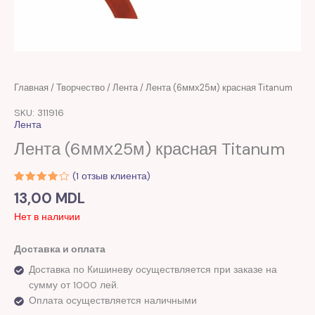
Главная
/
Творчество
/
Лента
/ Лента (6ммх25м) красная Titanum
SKU: 311916
Лента
Лента (6ммх25м) красная Titanum
(
1
отзыв клиента)
Рейтинг
1
13,00
MDL
4.00
из
5 на
Нет в наличии
основе
опроса
пользователя
Доставка и оплата
Доставка по Кишиневу осуществляется при заказе на
сумму от 1000 лей.
Оплата осуществляется наличными