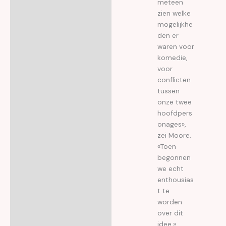
meteen
zien welke
mogelijkhe
den er
waren voor
komedie,
voor
conflicten
tussen
onze twee
hoofdpers
onages»,
zei Moore.
«Toen
begonnen
we echt
enthousias
t te
worden
over dit
idee.»