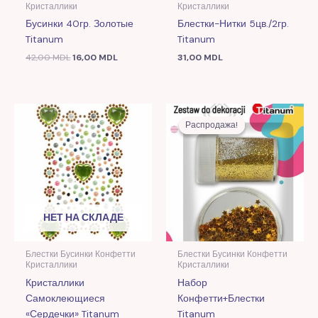
Кристаллики
Кристаллики
Бусинки 40гр. Золотые
Блестки-Нитки 5цв./2гр.
Titanum
Titanum
42,00
MDL
16,00
MDL
31,00
MDL
Первоначальная
Текущая
цена
цена:
Распродажа!
Распродажа!
составляла
10,00 MDL
29,00 MDL.
НЕТ НА СКЛАДЕ
Блестки Бусинки Конфетти
Блестки Бусинки Конфетти
Кристаллики
Кристаллики
Кристаллики
Набор
Самоклеющиеся
Конфетти+блестки
«Сердечки» Titanum
Titanum