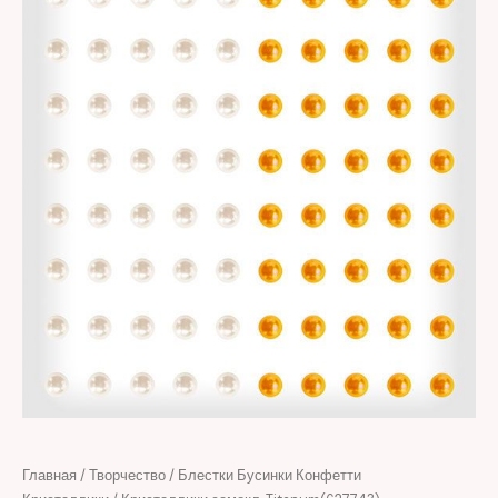
Главная
/
Творчество
/
Блестки Бусинки Конфетти