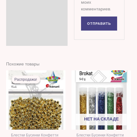
моих
комментариев.
Похожие товары
Первоначальная
Текущая
цена
цена:
Распродажа!
Распродажа!
составляла
16,00 MDL.
42,00 MDL.
НЕТ НА СКЛАДЕ
Блестки Бусинки Конфетти
Блестки Бусинки Конфетти