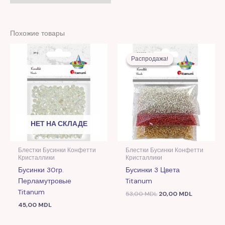
Похожие товары
Первоначальная
Текущая
цена
цена:
Распродажа!
Распродажа!
составляла
20,00 MDL
53,00 MDL.
НЕТ НА СКЛАДЕ
Блестки Бусинки Конфетти
Блестки Бусинки Конфетти
Кристаллики
Кристаллики
Бусинки 30гр.
Бусинки 3 Цвета
Перламутровые
Titanum
Titanum
53,00
MDL
20,00
MDL
45,00
MDL