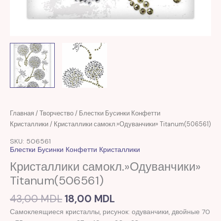
Первоначальная
Текущая
Количество
Главная
/
Творчество
/
Блестки Бусинки Конфетти
цена
цена:
товара
Кристаллики
/ Кристаллики самокл.»Одуванчики» Titanum(506561)
составляла
18,00 MDL.
Кристаллики
SKU: 506561
43,00 MDL.
самокл."Одуванчики"
Блестки Бусинки Конфетти Кристаллики
Titanum(506561)
Кристаллики самокл.»Одуванчики»
Titanum(506561)
43,00
MDL
18,00
MDL
Самоклеящиеся кристаллы, рисунок: одуванчики, двойные 70