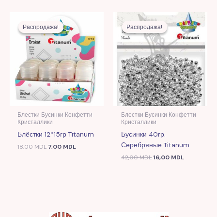
Первоначальная
Текущая
Первоначальная
Текущая
цена
цена:
цена
цена:
Распродажа!
Распродажа!
Распродажа!
Распродажа!
составляла
7,00 MDL.
составляла
16,00 MDL.
18,00 MDL.
42,00 MDL.
Блестки Бусинки Конфетти
Блестки Бусинки Конфетти
Кристаллики
Кристаллики
Блёстки 12*15гр Titanum
Бусинки 40гр.
Серебряные Titanum
18,00
MDL
7,00
MDL
42,00
MDL
16,00
MDL