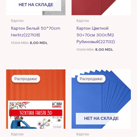
НЕТ НА СКЛАДЕ
Картон
Картон
Картон Белый 50*70cm
Картон Цветной
Herlitz(227108)
50×70см 300г/м2
Рубиновый(227132)
17,00
MDL
8,00
MDL
17,00
MDL
8,00
MDL
Первоначальная
Текущая
Первоначальная
Текущая
цена
цена:
цена
цена:
Распродажа!
Распродажа!
Распродажа!
Распродажа!
составляла
39,00 MDL.
составляла
8,00 MDL.
99,00 MDL.
17,00 MDL.
НЕТ НА СКЛАДЕ
Картон
Картон