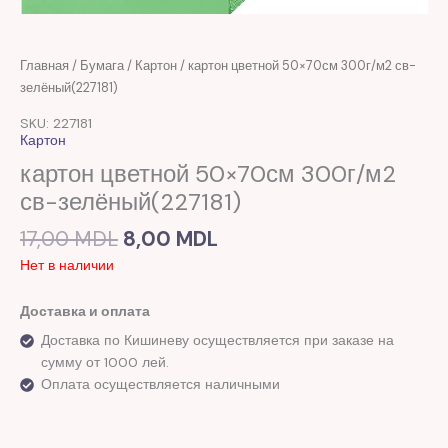
Первоначальная
Текущая
Главная
/
Бумага
/
Картон
/ картон цветной 50×70см 300г/м2 св-
цена
цена:
зелёный(227181)
составляла
8,00 MDL.
SKU: 227181
17,00 MDL.
Картон
картон цветной 50×70см 300г/м2
св-зелёный(227181)
17,00
MDL
8,00
MDL
Нет в наличии
Доставка и оплата
Доставка по Кишиневу осуществляется при заказе на
сумму от 1000 лей.
Оплата осуществляется наличными