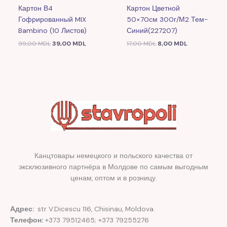
Картон В4
Картон Цветной
Гофрированный MIX
50×70см 300г/м2 Тем-
Bambino (10 Листов)
Синий(227207)
99,00
MDL
39,00
MDL
17,00
MDL
8,00
MDL
Канцтовары немецкого и польского качества от
эксклюзивного партнёра в Молдове по самым выгодным
ценам, оптом и в розницу.
Адрес:
str V.Dicescu 116, Chisinau, Moldova.
Телефон:
+373 79512465; +373 79255276