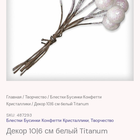
Первоначальная
Текущая
Количество
Главная
/
Творчество
/
Блестки Бусинки Конфетти
цена
цена:
товара
Кристаллики
/ Декор 10|6 см белый Titanum
составляла
16,00 MDL.
Декор
SKU: 487293
43,00 MDL.
10|6
Блестки Бусинки Конфетти Кристаллики
,
Творчество
см
Декор 10|6 см белый Titanum
белый
Titanum