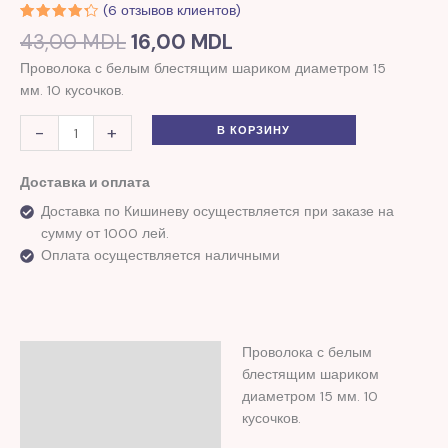
(
6
отзывов клиентов)
Рейтинг
3
43,00
MDL
16,00
MDL
4.33
из
5 на
Проволока с белым блестящим шариком диаметром 15
основе
опроса
мм. 10 кусочков.
пользователей
-
+
В КОРЗИНУ
Доставка и оплата
Доставка по Кишиневу осуществляется при заказе на
сумму от 1000 лей.
Оплата осуществляется наличными
Проволока с белым
Описание
блестящим шариком
Отзывы (6)
диаметром 15 мм. 10
кусочков.