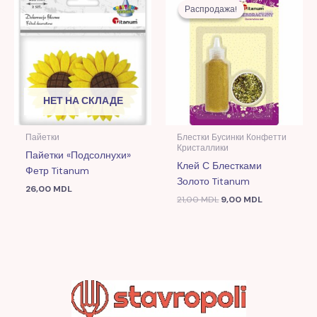
цена
цена:
Распродажа!
Распродажа!
составляла
9,00 MDL.
21,00 MDL.
НЕТ НА СКЛАДЕ
Пайетки
Блестки Бусинки Конфетти
Кристаллики
Пайетки «Подсолнухи»
Клей С Блестками
Фетр Titanum
Золото Titanum
26,00
MDL
21,00
MDL
9,00
MDL