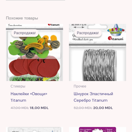
Похожие товары
Первоначальная
Текущая
Первоначальная
Текущая
цена
цена:
цена
цена:
Распродажа!
Распродажа!
Распродажа!
Распродажа!
составляла
18,00 MDL.
составляла
20,00 MDL
47,00 MDL.
52,00 MDL.
Стикеры
Прочее
Наклейки «Овощи»
Шнурок Эластичный
Titanum
Серебро Titanum
47,00
MDL
18,00
MDL
52,00
MDL
20,00
MDL
Первоначальная
Текущая