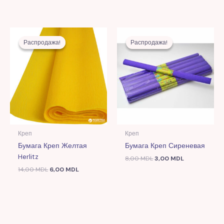
Первоначальная
Текущая
Первоначальная
Текущая
цена
цена:
цена
цена:
Распродажа!
Распродажа!
Распродажа!
Распродажа!
составляла
6,00 MDL.
составляла
3,00 MDL.
14,00 MDL.
8,00 MDL.
Креп
Креп
Бумага Креп Желтая
Бумага Креп Сиреневая
Herlitz
8,00
MDL
3,00
MDL
14,00
MDL
6,00
MDL