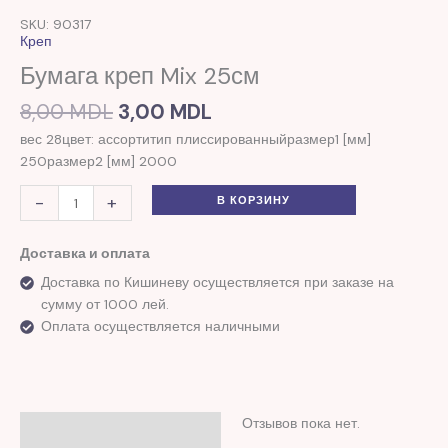
цена
цена:
товара
SKU: 90317
составляла
3,00 MDL.
Бумага
Креп
8,00 MDL.
креп
Бумага креп Mix 25см
Mix
25см
8,00
MDL
3,00
MDL
вес 28цвет: ассортитип плиссированныйразмер1 [мм]
250размер2 [мм] 2000
-
+
В КОРЗИНУ
Доставка и оплата
Доставка по Кишиневу осуществляется при заказе на
сумму от 1000 лей.
Оплата осуществляется наличными
Отзывов пока нет.
Отзывы (0)