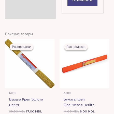
Похожие товары
Первоначальная
Текущая
Первоначальная
Текущая
цена
цена:
цена
цена:
Распродажа!
Распродажа!
Распродажа!
Распродажа!
составляла
17,00 MDL.
составляла
6,00 MDL.
39,00 MDL.
14,00 MDL.
Креп
Креп
Бумага Креп Золото
Бумага Креп
Herlitz
Оранжевая Herlitz
39,00
MDL
17,00
MDL
14,00
MDL
6,00
MDL