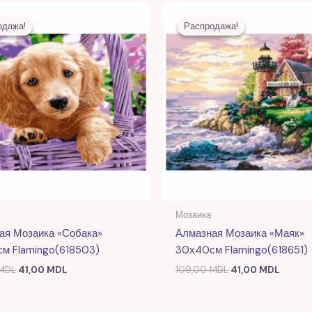
Первоначальная
Текущая
Первоначальна
Текущ
цена
цена:
цена
цена:
одажа!
одажа!
Распродажа!
Распродажа!
составляла
41,00 MDL.
составляла
41,00 
109,00 MDL.
109,00 MDL.
Мозаика
ая Мозаика «Собака»
Алмазная Мозаика «Маяк»
м Flamingo(618503)
30х40см Flamingo(618651)
MDL
41,00
MDL
109,00
MDL
41,00
MDL