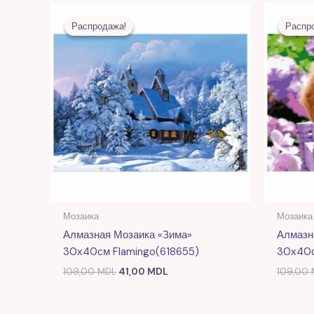
Первоначальная
Текущая
цена
цена:
Распродажа!
Распродажа!
Распр
Распр
составляла
41,00 MDL.
109,00 MDL.
Мозаика
Мозаика
Алмазная Мозаика «Зима»
Алмазн
30х40см Flamingo(618655)
30х40с
109,00
MDL
41,00
MDL
109,00