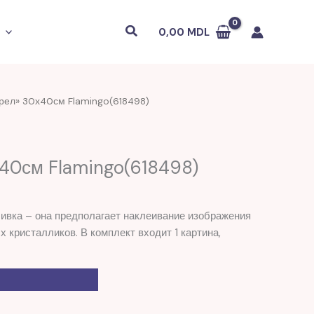
Поиск
0,00
MDL
рел» 30х40см Flamingo(618498)
40см Flamingo(618498)
ивка – она предполагает наклеивание изображения
 кристалликов. В комплект входит 1 картина,