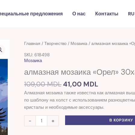
пециальные предложения
О нас
Контакты
RU
Первоначальная
Текущая
Количество
Главная
/
Творчество
/
Мозаика
/ алмазная мозаика «О
цена
цена:
товара
SKU: 618498
составляла
41,00 MDL.
алмазная
Мозаика
109,00 MDL.
мозаика
алмазная мозаика «Орел» 30х
"Орел"
30х40см
109,00
MDL
41,00
MDL
Flamingo(618498)
Алмазная мозаика также известна как алмазная выш
по шаблону на холст с использованием разноцветных
кристалы и необходимые аксессуары.
-
+
В КОРЗИНУ