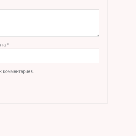
чта
*
х комментариев.