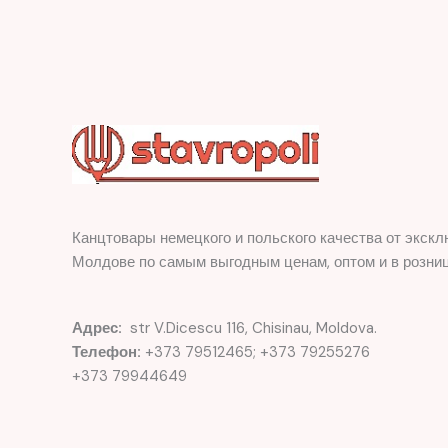
Канцтовары немецкого и польского качества от экскл
Молдове по самым выгодным ценам, оптом и в розниц
Адрес:
str V.Dicescu 116, Chisinau, Moldova.
Телефон:
+373 79512465; +373 79255276
+373 79944649