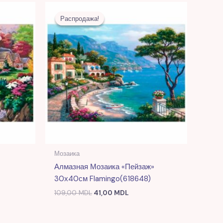
я
ая
Первоначальная
Текущая
цена
цена:
Распродажа!
Распродажа!
MDL.
составляла
41,00 MDL.
109,00 MDL.
Мозаика
Алмазная Мозаика «Пейзаж»
30х40см Flamingo(618648)
109,00
MDL
41,00
MDL