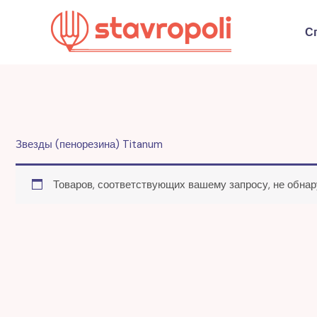
Перейти
к
С
содержимому
Звезды (пенорезина) Titanum
Товаров, соответствующих вашему запросу, не обнар