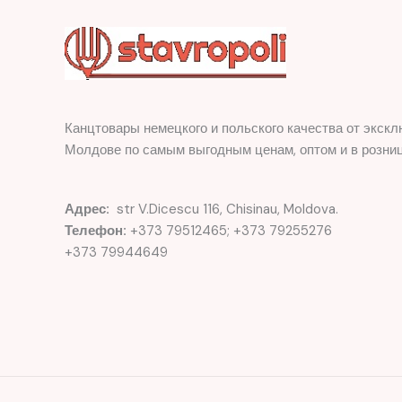
Канцтовары немецкого и польского качества от экскл
Молдове по самым выгодным ценам, оптом и в розниц
Адрес:
str V.Dicescu 116, Chisinau, Moldova.
Телефон:
+373 79512465; +373 79255276
+373 79944649