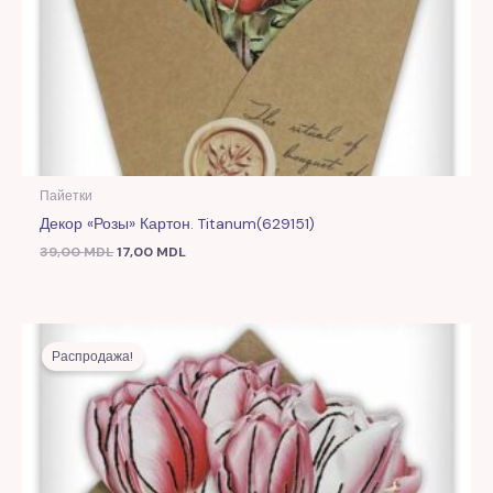
Пайетки
Декор «Розы» Картон. Titanum(629151)
39,00
MDL
17,00
MDL
Первоначальная
Текущая
цена
цена:
Распродажа!
составляла
17,00 MDL.
39,00 MDL.