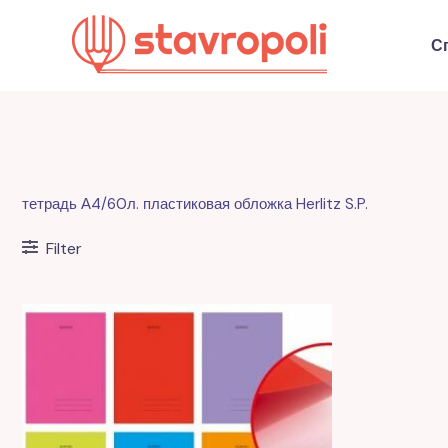
Перейти
к
С
содержимому
тетрадь А4/60л. пластиковая обложка Herlitz S.P.
Filter