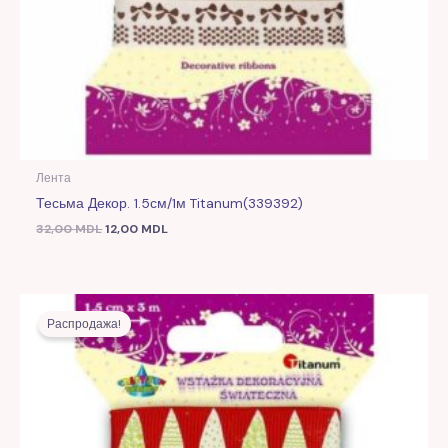
Лента
Тесьма Декор. 1.5см/1м Titanum(339392)
32,00
MDL
12,00
MDL
Первоначальная
Текущая
цена
цена:
Распродажа!
составляла
10,00 MDL.
22,00 MDL.