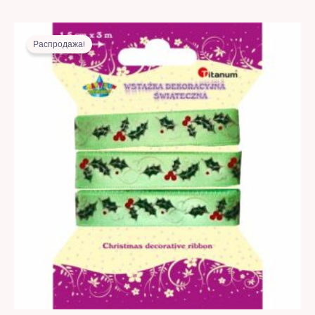
Первоначальная
Текущая
цена
цена:
Распродажа!
составляла
10,00 MDL.
22,00 MDL.