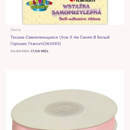
Лента
Тесьма Самоклеющаяся 1,5см Х 4м Синяя В Белый
Горошек Titanum(363585)
32,00
MDL
17,00
MDL