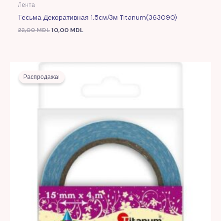
Лента
Тесьма Декоративная 1.5см/3м Titanum(363090)
22,00
MDL
10,00
MDL
Первоначальная
Текущая
цена
цена:
Распродажа!
составляла
17,00 MDL.
32,00 MDL.