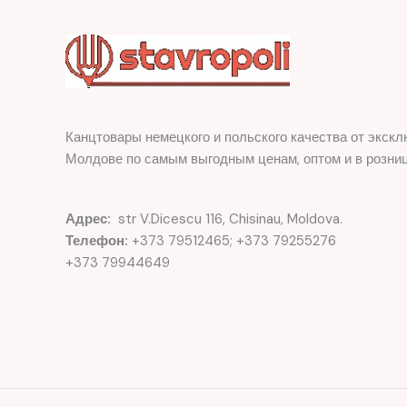
Канцтовары немецкого и польского качества от экскл
Молдове по самым выгодным ценам, оптом и в розниц
Адрес:
str V.Dicescu 116, Chisinau, Moldova.
Телефон:
+373 79512465; +373 79255276
+373 79944649