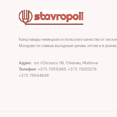
Канцтовары немецкого и польского качества от экскл
Молдове по самым выгодным ценам, оптом и в розниц
Адрес:
str V.Dicescu 116, Chisinau, Moldova.
Телефон:
+373 79512465; +373 79255276
+373 79944649