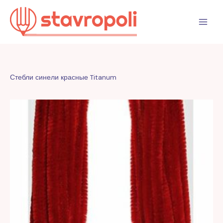
Перейти
к
содержимому
Стебли синели красные Titanum