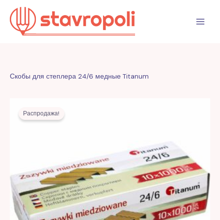
Перейти
к
содержимому
Скобы для степлера 24/6 медные Titanum
Первоначальная
Текущая
цена
цена:
Распродажа!
составляла
6,00 MDL.
14,00 MDL.