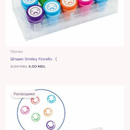
Прочее
Штамп Smiley Fiorello : (
8,00
MDL
3,00
MDL
Первоначальная
Текущая
цена
цена:
Распродажа!
составляла
5,00 MDL.
10,00 MDL.