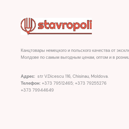
Канцтовары немецкого и польского качества от экскл
Молдове по самым выгодным ценам, оптом и в розниц
Адрес:
str V.Dicescu 116, Chisinau, Moldova.
Телефон:
+373 79512465; +373 79255276
+373 79944649