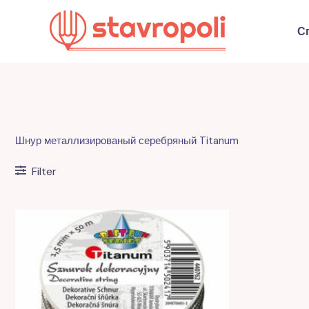
Перейти
к
С
содержимому
Шнур металлизированый серебряный Titanum
Filter