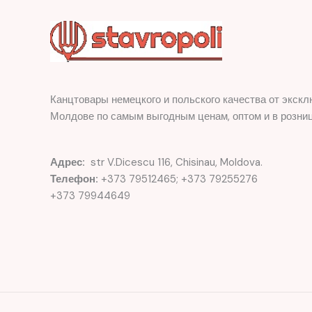
Канцтовары немецкого и польского качества от экскл
Молдове по самым выгодным ценам, оптом и в розниц
Адрес:
str V.Dicescu 116, Chisinau, Moldova.
Телефон:
+373 79512465; +373 79255276
+373 79944649