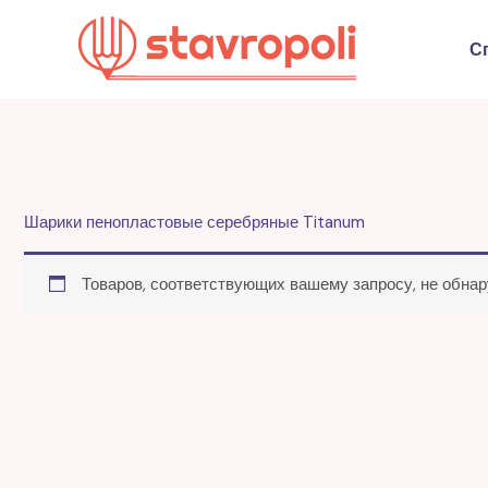
Перейти
к
С
содержимому
Шарики пенопластовые серебряные Titanum
Товаров, соответствующих вашему запросу, не обнар