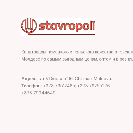
Канцтовары немецкого и польского качества от экскл
Молдове по самым выгодным ценам, оптом и в розниц
Адрес:
str V.Dicescu 116, Chisinau, Moldova.
Телефон:
+373 79512465; +373 79255276
+373 79944649