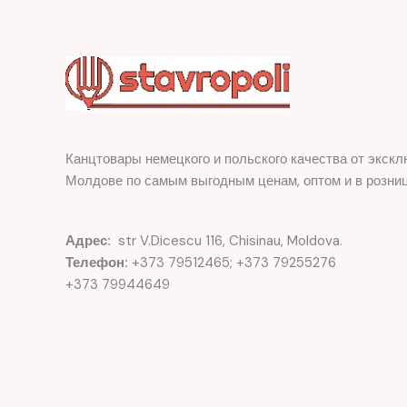
Канцтовары немецкого и польского качества от экскл
Молдове по самым выгодным ценам, оптом и в розниц
Адрес:
str V.Dicescu 116, Chisinau, Moldova.
Телефон:
+373 79512465; +373 79255276
+373 79944649