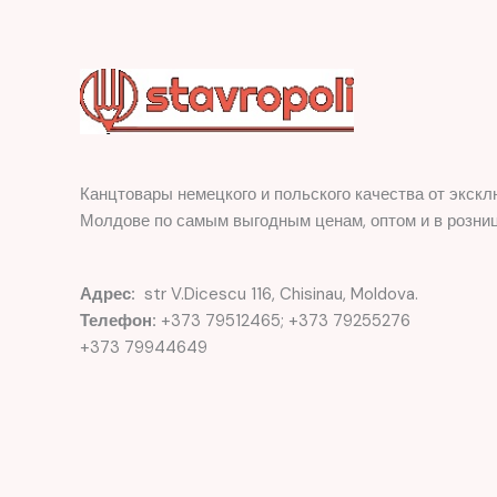
Канцтовары немецкого и польского качества от экскл
Молдове по самым выгодным ценам, оптом и в розниц
Адрес:
str V.Dicescu 116, Chisinau, Moldova.
Телефон:
+373 79512465; +373 79255276
+373 79944649