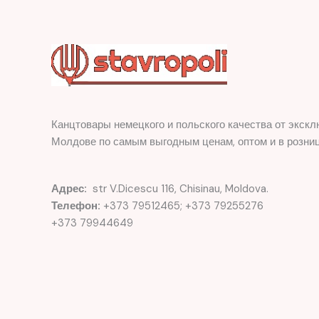
Канцтовары немецкого и польского качества от экскл
Молдове по самым выгодным ценам, оптом и в розниц
Адрес:
str V.Dicescu 116, Chisinau, Moldova.
Телефон:
+373 79512465; +373 79255276
+373 79944649