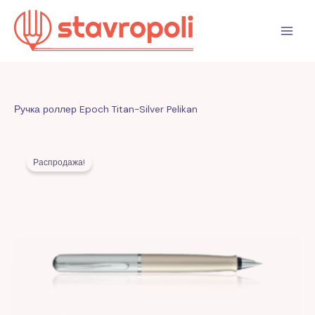
Перейти
к
содержимому
Ручка роллер Epoch Titan-Silver Pelikan
Первоначальная
Текущая
цена
цена:
Распродажа!
составляла
655,00 MDL.
1.466,00 MDL.