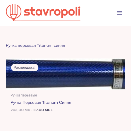
Перейти
к
содержимому
Ручка перьевая Titanum синяя
Первоначальная
Текущая
цена
цена:
Распродажа!
составляла
87,00 MDL.
203,00 MDL.
Ручки перьевые
Ручка Перьевая Titanum Синяя
203,00
MDL
87,00
MDL