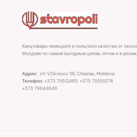
Канцтовары немецкого и польского качества от экскл
Молдове по самым выгодным ценам, оптом и в розниц
Адрес:
str V.Dicescu 116, Chisinau, Moldova.
Телефон:
+373 79512465; +373 79255276
+373 79944649