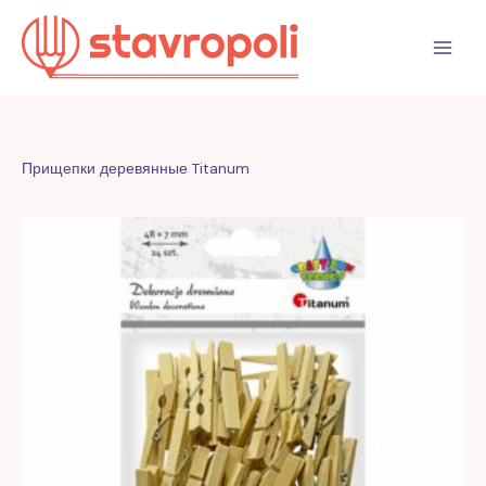
Перейти
к
содержимому
Прищепки деревянные Titanum