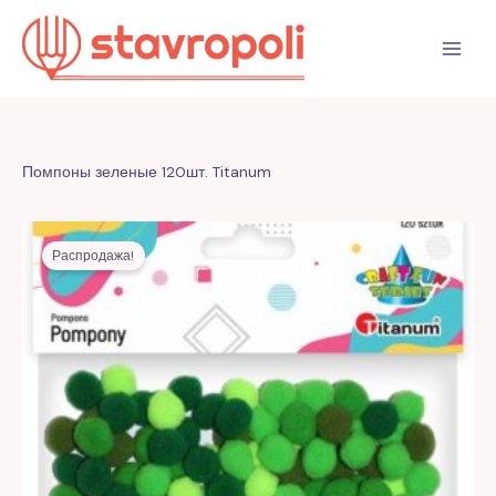
Перейти
к
содержимому
Помпоны зеленые 120шт. Titanum
Первоначальная
Текущая
цена
цена:
Распродажа!
составляла
9,00 MDL.
20,00 MDL.