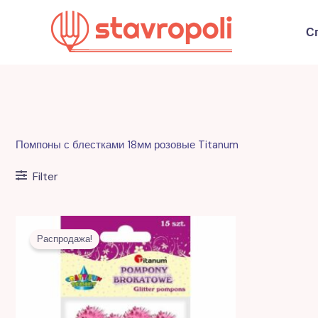
Перейти
к
С
содержимому
Помпоны с блестками 18мм розовые Titanum
Filter
Первоначальная
Текущая
цена
цена:
Распродажа!
составляла
5,00 MDL.
12,00 MDL.