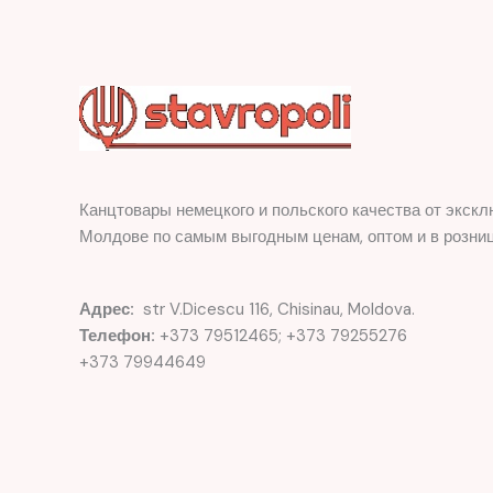
Канцтовары немецкого и польского качества от экскл
Молдове по самым выгодным ценам, оптом и в розниц
Адрес:
str V.Dicescu 116, Chisinau, Moldova.
Телефон:
+373 79512465; +373 79255276
+373 79944649